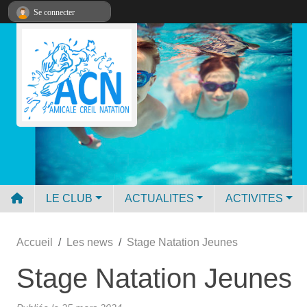
Panneau de gestion des cookies
Se connecter
LE CLUB
ACTUALITES
ACTIVITES
Accueil
Les news
Stage Natation Jeunes
Stage Natation Jeunes