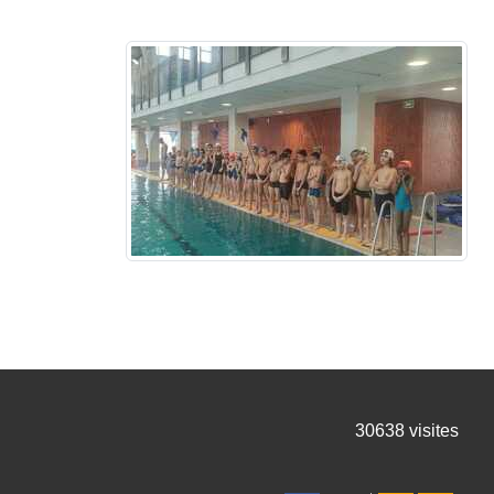
30638
visites