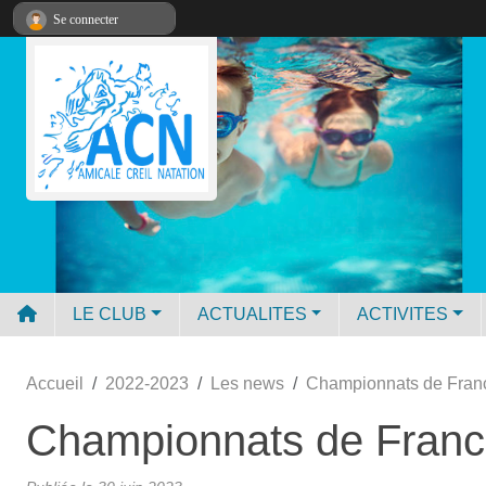
Panneau de gestion des cookies
Se connecter
LE CLUB
ACTUALITES
ACTIVITES
Accueil
2022-2023
Les news
Championnats de Franc
Championnats de Franc