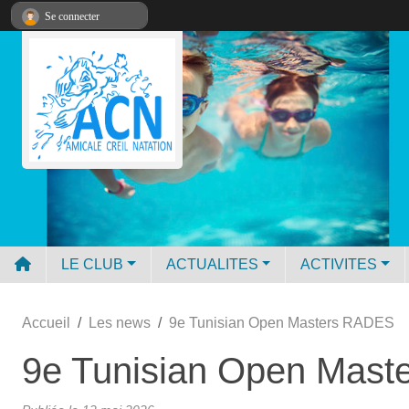
Panneau de gestion des cookies
Se connecter
LE CLUB
ACTUALITES
ACTIVITES
Accueil
Les news
9e Tunisian Open Masters RADES
9e Tunisian Open Mas