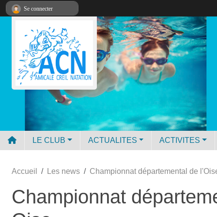
Panneau de gestion des cookies
Se connecter
LE CLUB
ACTUALITES
ACTIVITES
Accueil
Les news
Championnat départemental de l'Oise
Championnat départemen